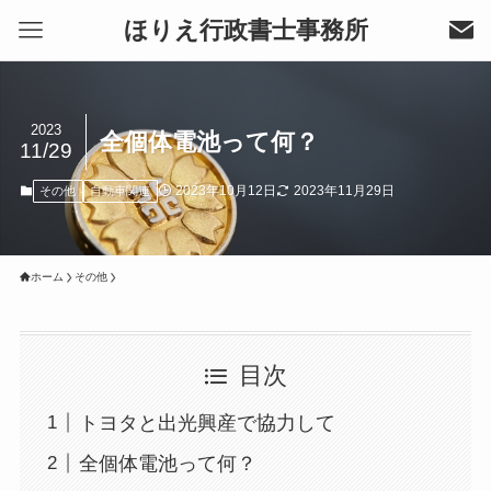
ほりえ行政書士事務所
2023
全個体電池って何？
11/29
2023年10月12日
2023年11月29日
その他
自動車関連
ホーム
その他
目次
トヨタと出光興産で協力して
全個体電池って何？