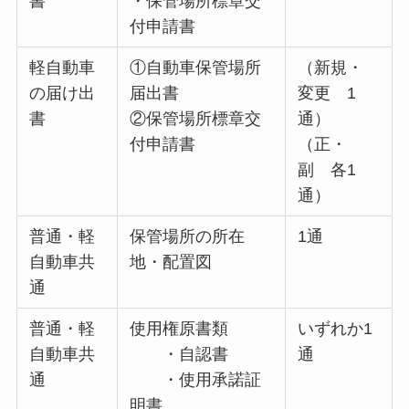
書
・保管場所標章交
付申請書
軽自動車
①自動車保管場所
（新規・
の届け出
届出書
変更 1
書
②保管場所標章交
通）
付申請書
（正・
副 各1
通）
普通・軽
保管場所の所在
1通
自動車共
地・配置図
通
普通・軽
使用権原書類
いずれか1
自動車共
・自認書
通
通
・使用承諾証
明書