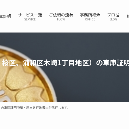
サービス一覧
ご依頼の流れ
事務所紹介
ブログ
庫証明
SERVICE
FLOW
OFFICE
BLOG
、桜区、浦和区木崎1丁目地区）の車庫証
）の車庫証明申請・届出を行政書士が代行します。