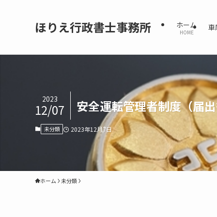
ほりえ行政書士事務所
ホーム
車
HOME
2023
安全運転管理者制度（届出
12/07
未分類
2023年12月7日
ホーム
未分類