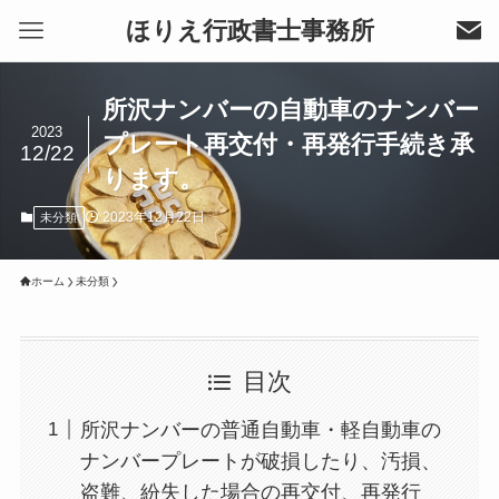
ほりえ行政書士事務所
所沢ナンバーの自動車のナンバー
2023
プレート再交付・再発行手続き承
12/22
ります。
2023年12月22日
未分類
ホーム
未分類
目次
所沢ナンバーの普通自動車・軽自動車の
ナンバープレートが破損したり、汚損、
盗難、紛失した場合の再交付、再発行